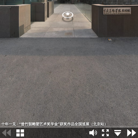
十年一见 · “曾竹韶雕塑艺术奖学金”获奖作品全国巡展（北京站）