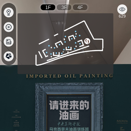
1F
3F
4F
629