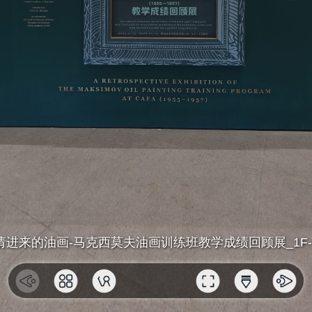
请进来的油画-马克西莫夫油画训练班教学成绩回顾展_1F-