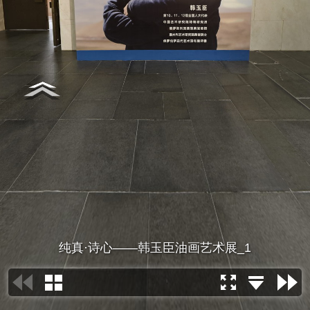
纯真·诗心——韩玉臣油画艺术展_1