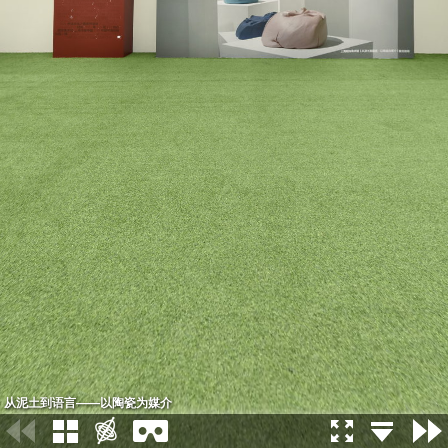
从泥土到语言——以陶瓷为媒介